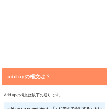
add upの構文は？
Add upの構文は以下の通りです。
add up (to something) : 「～に加えて合計する」とい