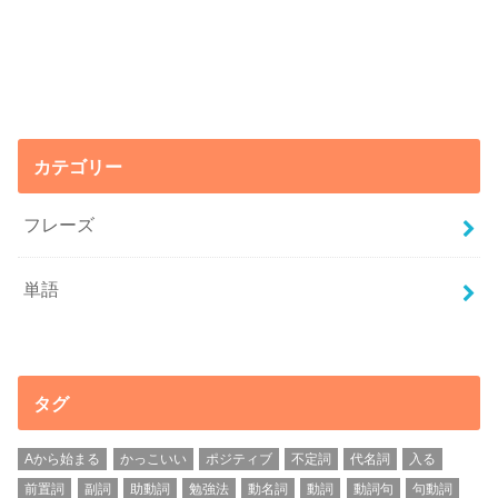
カテゴリー
フレーズ
単語
タグ
Aから始まる
かっこいい
ポジティブ
不定詞
代名詞
入る
前置詞
副詞
助動詞
勉強法
動名詞
動詞
動詞句
句動詞