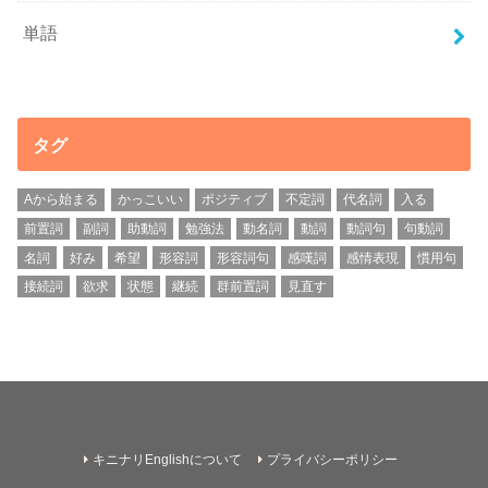
単語
タグ
Aから始まる
かっこいい
ポジティブ
不定詞
代名詞
入る
前置詞
副詞
助動詞
勉強法
動名詞
動詞
動詞句
句動詞
名詞
好み
希望
形容詞
形容詞句
感嘆詞
感情表現
慣用句
接続詞
欲求
状態
継続
群前置詞
見直す
キニナリEnglishについて
プライバシーポリシー