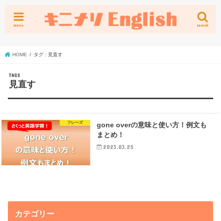
menu
search
HOME
タグ : 見直す
見直す
フレーズ
gone overの意味と使い方！例文も
まとめ！
2023.03.25
カテゴリー