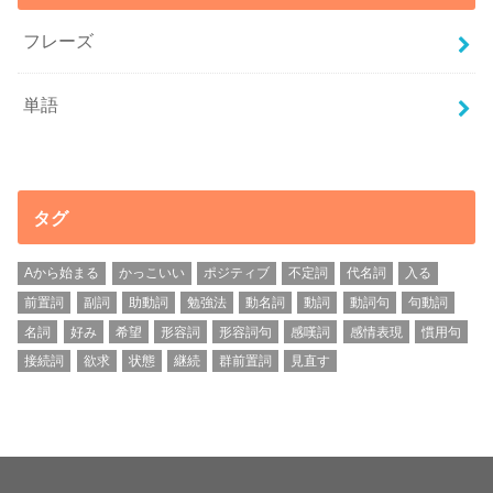
フレーズ
単語
タグ
Aから始まる
かっこいい
ポジティブ
不定詞
代名詞
入る
前置詞
副詞
助動詞
勉強法
動名詞
動詞
動詞句
句動詞
名詞
好み
希望
形容詞
形容詞句
感嘆詞
感情表現
慣用句
接続詞
欲求
状態
継続
群前置詞
見直す