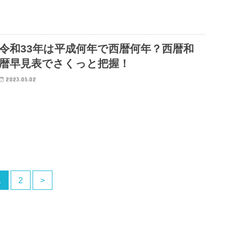
令和33年は平成何年で西暦何年？西暦和
暦早見表でさくっと把握！
2023.05.02
1
2
>