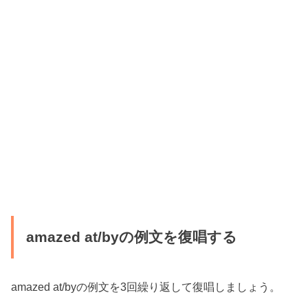
amazed at/byの例文を復唱する
amazed at/byの例文を3回繰り返して復唱しましょう。