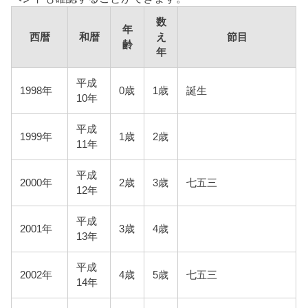
数
年
西暦
和暦
え
節目
齢
年
平成
1998年
0歳
1歳
誕生
10年
平成
1999年
1歳
2歳
11年
平成
2000年
2歳
3歳
七五三
12年
平成
2001年
3歳
4歳
13年
平成
2002年
4歳
5歳
七五三
14年