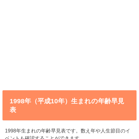
1998年（平成10年）生まれの年齢早見
表
1998年生まれの年齢早見表です。数え年や人生節目のイ
ベントも確認することができます。