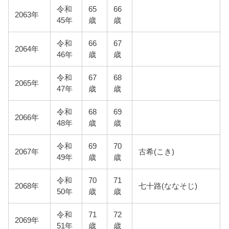
令和
65
66
2063年
45年
歳
歳
令和
66
67
2064年
46年
歳
歳
令和
67
68
2065年
47年
歳
歳
令和
68
69
2066年
48年
歳
歳
令和
69
70
2067年
古希(こき)
49年
歳
歳
令和
70
71
2068年
七十路(ななそじ)
50年
歳
歳
令和
71
72
2069年
51年
歳
歳