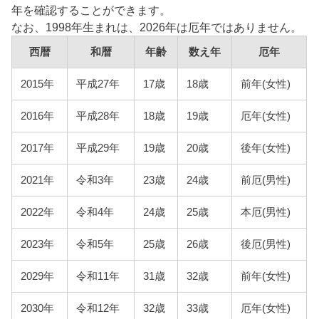
年を確認することができます。
なお、1998年生まれは、2026年は厄年ではありません。
西暦
和暦
年齢
数え年
厄年
2015年
平成27年
17歳
18歳
前年(女性)
2016年
平成28年
18歳
19歳
厄年(女性)
2017年
平成29年
19歳
20歳
後年(女性)
2021年
令和3年
23歳
24歳
前厄(男性)
2022年
令和4年
24歳
25歳
本厄(男性)
2023年
令和5年
25歳
26歳
後厄(男性)
2029年
令和11年
31歳
32歳
前年(女性)
2030年
令和12年
32歳
33歳
厄年(女性)