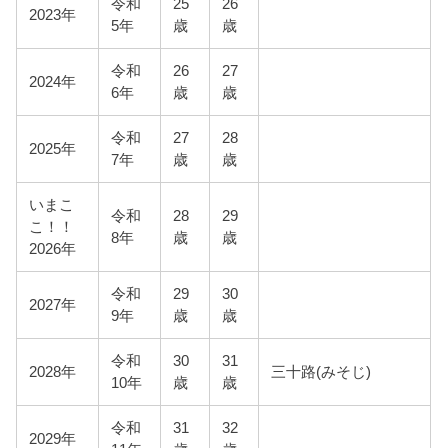
令和
25
26
2023年
5年
歳
歳
令和
26
27
2024年
6年
歳
歳
令和
27
28
2025年
7年
歳
歳
いまこ
令和
28
29
こ！！
8年
歳
歳
2026年
令和
29
30
2027年
9年
歳
歳
令和
30
31
2028年
三十路(みそじ)
10年
歳
歳
令和
31
32
2029年