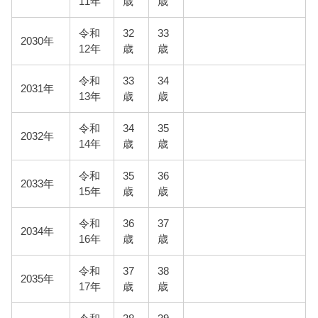
11年
歳
歳
令和
32
33
2030年
12年
歳
歳
令和
33
34
2031年
13年
歳
歳
令和
34
35
2032年
14年
歳
歳
令和
35
36
2033年
15年
歳
歳
令和
36
37
2034年
16年
歳
歳
令和
37
38
2035年
17年
歳
歳