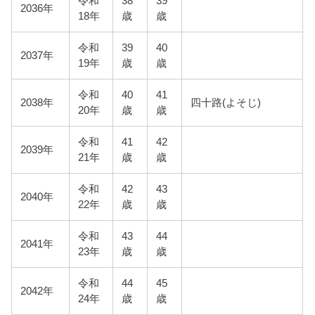
令和
38
39
2036年
18年
歳
歳
令和
39
40
2037年
19年
歳
歳
令和
40
41
2038年
四十路(よそじ)
20年
歳
歳
令和
41
42
2039年
21年
歳
歳
令和
42
43
2040年
22年
歳
歳
令和
43
44
2041年
23年
歳
歳
令和
44
45
2042年
24年
歳
歳