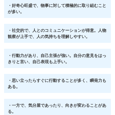
・好奇心旺盛で、物事に対して積極的に取り組むこと
が多い。
・社交的で、人とのコミュニケーションが得意。人物
観察が上手で、人の気持ちを理解しやすい。
・行動力があり、自己主張が強い。自分の意見をはっ
きりと言い、自己表現も上手い。
・思い立ったらすぐに行動することが多く、瞬発力も
ある。
・一方で、気分屋であったり、向きが変わることがあ
る。