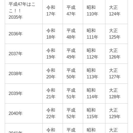
平成47年はこ
令和
平成
昭和
大正
こ！！
17年
47年
110年
124年
2035年
令和
平成
昭和
大正
2036年
18年
48年
111年
125年
令和
平成
昭和
大正
2037年
19年
49年
112年
126年
令和
平成
昭和
大正
2038年
20年
50年
113年
127年
令和
平成
昭和
大正
2039年
21年
51年
114年
128年
令和
平成
昭和
大正
2040年
22年
52年
115年
129年
令和
平成
昭和
大正