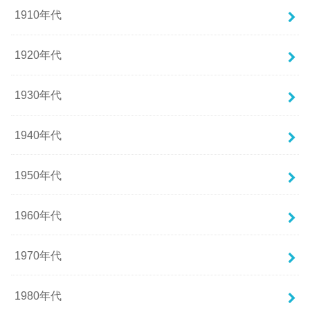
1910年代
1920年代
1930年代
1940年代
1950年代
1960年代
1970年代
1980年代