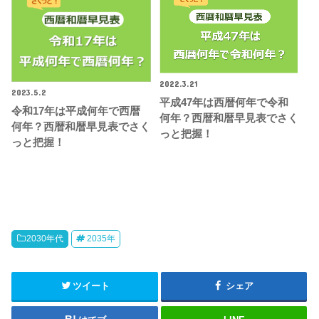
2022.3.21
2023.5.2
平成47年は西暦何年で令和
令和17年は平成何年で西暦
何年？西暦和暦早見表でさく
何年？西暦和暦早見表でさく
っと把握！
っと把握！
2030年代
2035年
ツイート
シェア