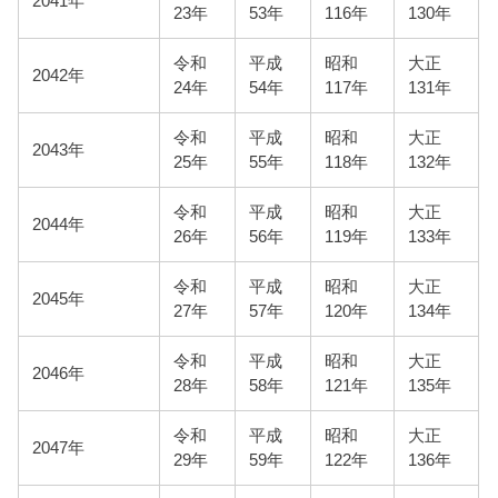
2041年
23年
53年
116年
130年
令和
平成
昭和
大正
2042年
24年
54年
117年
131年
令和
平成
昭和
大正
2043年
25年
55年
118年
132年
令和
平成
昭和
大正
2044年
26年
56年
119年
133年
令和
平成
昭和
大正
2045年
27年
57年
120年
134年
令和
平成
昭和
大正
2046年
28年
58年
121年
135年
令和
平成
昭和
大正
2047年
29年
59年
122年
136年