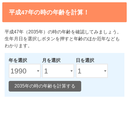
平成47年の時の年齢を計算！
平成47年（2035年）の時の年齢を確認してみましょう。
生年月日を選択しボタンを押すと年齢のほか厄年なども
わかります。
年を選択
月を選択
日を選択