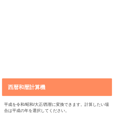
西暦和暦計算機
平成を令和/昭和/大正/西暦に変換できます。計算したい場
合は平成の年を選択してください。