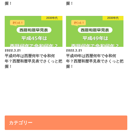
握！
握！
2030年代
2030年代
2022.3.21
2022.3.21
平成45年は西暦何年で令和何
平成49年は西暦何年で令和何
年？西暦和暦早見表でさくっと把
年？西暦和暦早見表でさくっと把
握！
握！
カテゴリー