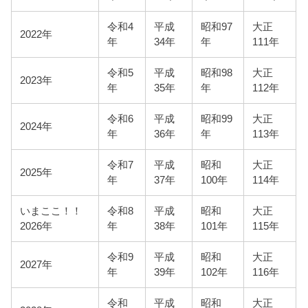
令和4
平成
昭和97
大正
2022年
年
34年
年
111年
令和5
平成
昭和98
大正
2023年
年
35年
年
112年
令和6
平成
昭和99
大正
2024年
年
36年
年
113年
令和7
平成
昭和
大正
2025年
年
37年
100年
114年
いまここ！！
令和8
平成
昭和
大正
2026年
年
38年
101年
115年
令和9
平成
昭和
大正
2027年
年
39年
102年
116年
令和
平成
昭和
大正