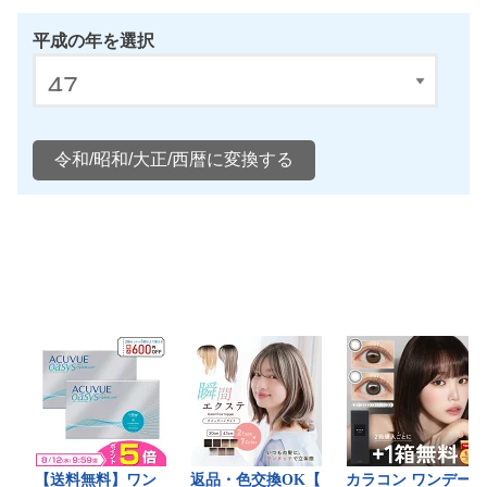
平成の年を選択