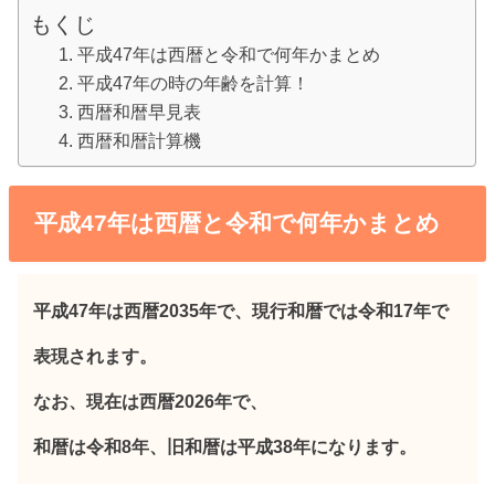
もくじ
平成47年は西暦と令和で何年かまとめ
平成47年の時の年齢を計算！
西暦和暦早見表
西暦和暦計算機
平成47年は西暦と令和で何年かまとめ
平成47年は西暦2035年で、現行和暦では令和17年で
表現されます。
なお、現在は西暦2026年で、
和暦は令和8年、旧和暦は平成38年になります。