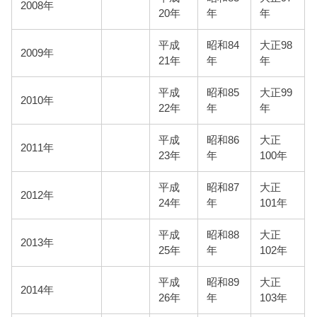
2008年
20年
年
年
平成
昭和84
大正98
2009年
21年
年
年
平成
昭和85
大正99
2010年
22年
年
年
平成
昭和86
大正
2011年
23年
年
100年
平成
昭和87
大正
2012年
24年
年
101年
平成
昭和88
大正
2013年
25年
年
102年
平成
昭和89
大正
2014年
26年
年
103年