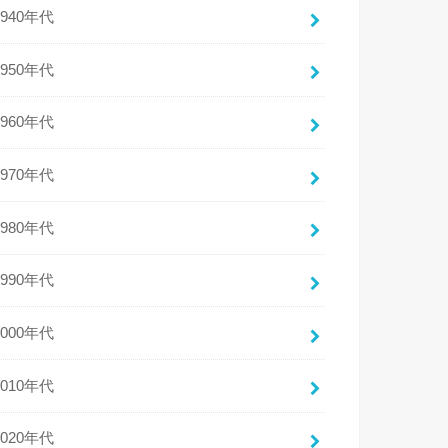
1940年代
1950年代
1960年代
1970年代
1980年代
1990年代
2000年代
2010年代
2020年代