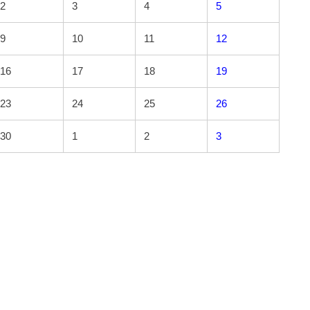
2
3
4
5
9
10
11
12
16
17
18
19
23
24
25
26
30
1
2
3