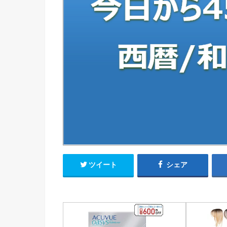
ツイート
シェア