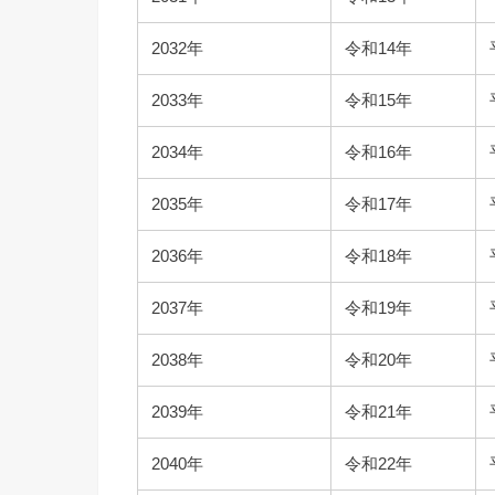
2032年
令和14年
2033年
令和15年
2034年
令和16年
2035年
令和17年
2036年
令和18年
2037年
令和19年
2038年
令和20年
2039年
令和21年
2040年
令和22年