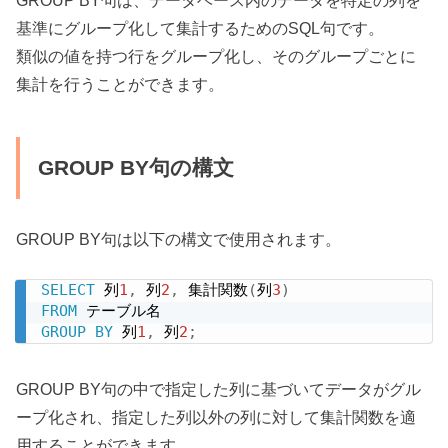
GROUP BY句は、データベース内のデータを特定の列を
基準にグループ化して集計するためのSQL句です。
類似の値を持つ行をグループ化し、そのグループごとに
集計を行うことができます。
GROUP BY句の構文
GROUP BY句は以下の構文で使用されます。
SELECT
 列
1
,
 列
2
,
 集計関数
(
列
3
)
FROM
GROUP
BY
 列
1
,
 列
2
;
GROUP BY句の中で指定した列に基づいてデータがグル
ープ化され、指定した列以外の列に対して集計関数を適
用することができます。