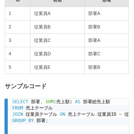
id
名前
部署
1
従業員A
部署A
2
従業員B
部署B
3
従業員C
部署A
4
従業員D
部署C
5
従業員E
部署B
サンプルコード
SELECT
 部署
,
SUM
(
売上額
)
AS
FROM
JOIN
 従業員テーブル 
ON
 売上テーブル
.
従業員ID 
=
 従
GROUP
BY
 部署
;