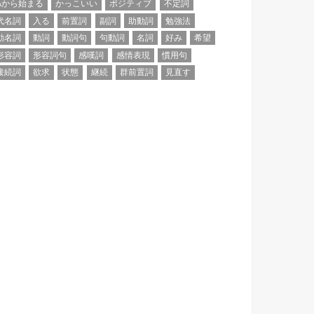
Aから始まる
かっこいい
ポジティブ
不定詞
代名詞
入る
前置詞
副詞
助動詞
勉強法
動名詞
動詞
動詞句
句動詞
名詞
好み
希望
形容詞
形容詞句
感嘆詞
感情表現
慣用句
接続詞
欲求
状態
継続
群前置詞
見直す