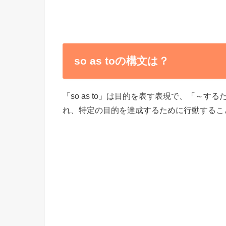
so as toの構文は？
「so as to」は目的を表す表現で、「～
れ、特定の目的を達成するために行動するこ