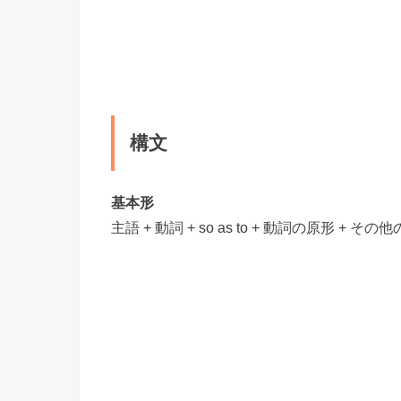
構文
基本形
主語 + 動詞 + so as to + 動詞の原形 + その