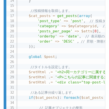
}
//投稿情報を取得します。
$cat_posts
=
get_posts
(
array
(
'post_type'
=
>
'post'
,
// 投稿タイプ
'category'
=
>
$myCategoryid
,
//
'posts_per_page'
=
>
$atts
[
0
]
,
/
'orderby'
=
>
'date'
,
// 表示順の
'order'
=
>
'DESC'
,
// 昇順・降順を
)
)
;
global
$post
;
//タイトルを設定します。
$retHtml
.
=
'<h2>同一カテゴリーに属する
$retHtml
.
=
'<P>こちらの記事に関連するカ
$retHtml
.
=
'<div class="top-post-li
//ある記事分繰り返します。
if
(
$cat_posts
)
:
foreach
(
$cat_posts
a
// 記事オブジェクトの整形