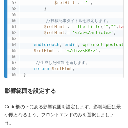
$retHtml
.
=
''
;
}
//投稿記事タイトルを設定します。
$retHtml
.
=
the_title
(
""
,
""
,
fal
$retHtml
.
=
'</a></article>'
;
endforeach
;
endif
;
wp_reset_postdata
$retHtml
.
=
'</div><BR/>'
;
//生成したHTMLを返します。
return
$retHtml
;
}
影響範囲を設定する
Code欄の下にある影響範囲を設定します。影響範囲は最
小限となるよう、フロントエンドのみを選択しましょ
う。