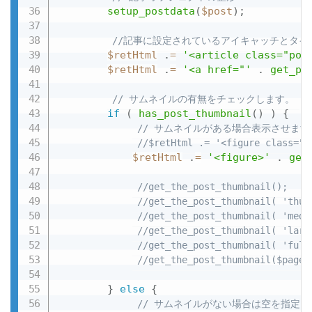
setup_postdata
(
$post
)
;
//記事に設定されているアイキャッチとタイ
$retHtml
.
=
'<article class="pos
$retHtml
.
=
'<a href="'
.
get_pe
// サムネイルの有無をチェックします。
if
(
has_post_thumbnail
(
)
)
{
// サムネイルがある場合表示させます
//$retHtml .= '<figure class="e
$retHtml
.
=
'<figure>'
.
get
//get_the_post_thumbnail();  
//get_the_post_thumbnail( 't
//get_the_post_thumbnail( 'm
//get_the_post_thumbnail( 'l
//get_the_post_thumbnail( 
//get_the_post_thumbnail($pag
}
else
{
// サムネイルがない場合は空を指定し