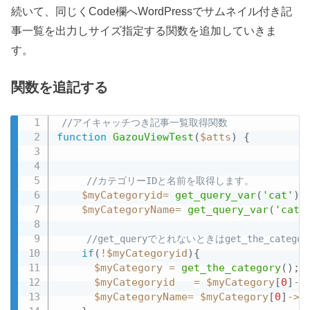
続いて、同じくCode欄へWordPressでサムネイル付き記
事一覧を出力しサイズ指定する関数を追加していきま
す。
関数を追記する
//アイキャッチつき記事一覧取得関数
function
GazouViewTest
(
$atts
)
{
//カテゴリーIDと名前を取得します。
$myCategoryid
=
get_query_var
(
'cat'
)
;
$myCategoryName
=
get_query_var
(
'cate
//get_queryでとれないときはget_the_cate
if
(
!
$myCategoryid
)
{
$myCategory
=
get_the_category
(
)
;
$myCategoryid
=
$myCategory
[
0
]
-
>
$myCategoryName
=
$myCategory
[
0
]
-
>
c